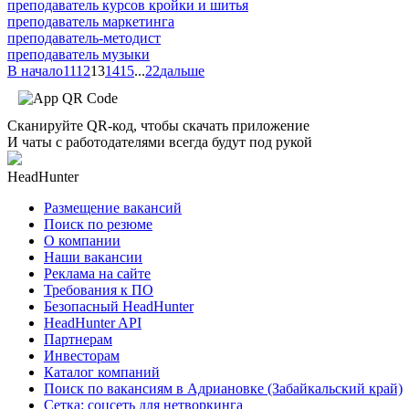
преподаватель курсов кройки и шитья
преподаватель маркетинга
преподаватель-методист
преподаватель музыки
В начало
11
12
13
14
15
...
22
дальше
Сканируйте QR-код, чтобы скачать приложение
И чаты с работодателями всегда будут под рукой
HeadHunter
Размещение вакансий
Поиск по резюме
О компании
Наши вакансии
Реклама на сайте
Требования к ПО
Безопасный HeadHunter
HeadHunter API
Партнерам
Инвесторам
Каталог компаний
Поиск по вакансиям в Адриановке (Забайкальский край)
Сетка: соцсеть для нетворкинга