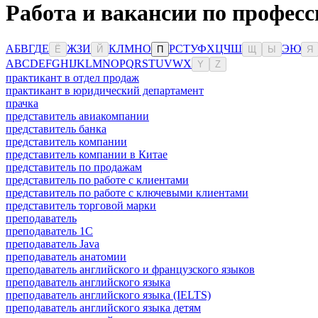
Работа и вакансии по професс
А
Б
В
Г
Д
Е
Ж
З
И
К
Л
М
Н
О
Р
С
Т
У
Ф
Х
Ц
Ч
Ш
Э
Ю
Ё
Й
П
Щ
Ы
Я
A
B
C
D
E
F
G
H
I
J
K
L
M
N
O
P
Q
R
S
T
U
V
W
X
Y
Z
практикант в отдел продаж
практикант в юридический департамент
прачка
представитель авиакомпании
представитель банка
представитель компании
представитель компании в Китае
представитель по продажам
представитель по работе с клиентами
представитель по работе с ключевыми клиентами
представитель торговой марки
преподаватель
преподаватель 1С
преподаватель Java
преподаватель анатомии
преподаватель английского и французского языков
преподаватель английского языка
преподаватель английского языка (IELTS)
преподаватель английского языка детям