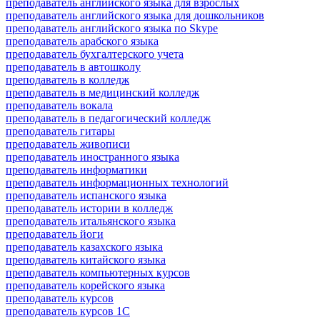
преподаватель английского языка для взрослых
преподаватель английского языка для дошкольников
преподаватель английского языка по Skype
преподаватель арабского языка
преподаватель бухгалтерского учета
преподаватель в автошколу
преподаватель в колледж
преподаватель в медицинский колледж
преподаватель вокала
преподаватель в педагогический колледж
преподаватель гитары
преподаватель живописи
преподаватель иностранного языка
преподаватель информатики
преподаватель информационных технологий
преподаватель испанского языка
преподаватель истории в колледж
преподаватель итальянского языка
преподаватель йоги
преподаватель казахского языка
преподаватель китайского языка
преподаватель компьютерных курсов
преподаватель корейского языка
преподаватель курсов
преподаватель курсов 1С