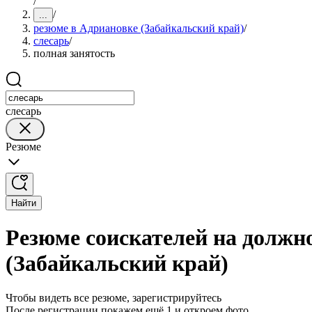
/
/
...
резюме в Адриановке (Забайкальский край)
/
слесарь
/
полная занятость
слесарь
Резюме
Найти
Резюме соискателей на должно
(Забайкальский край)
Чтобы видеть все резюме, зарегистрируйтесь
После регистрации покажем ещё 1 и откроем фото