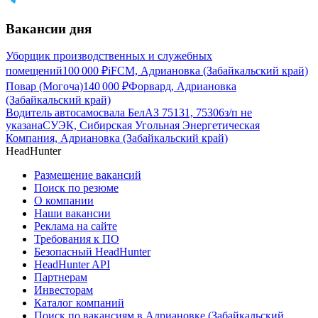
Вакансии дня
Уборщик производственных и служебных
помещений
100 000
₽
iFCM, Адриановка (Забайкальский край)
Повар (Могоча)
140 000
₽
Форвард, Адриановка
(Забайкальский край)
Водитель автосамосвала БелАЗ 75131, 75306
з/п не
указана
СУЭК, Сибирская Угольная Энергетическая
Компания, Адриановка (Забайкальский край)
HeadHunter
Размещение вакансий
Поиск по резюме
О компании
Наши вакансии
Реклама на сайте
Требования к ПО
Безопасный HeadHunter
HeadHunter API
Партнерам
Инвесторам
Каталог компаний
Поиск по вакансиям в Адриановке (Забайкальский