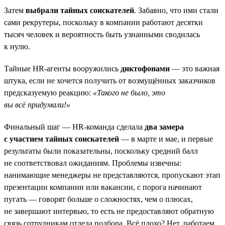
Затем
выбрали тайных соискателей
. Забавно, что ими стали
сами рекрутеры, поскольку в компании работают десятки
тысяч человек и вероятность быть узнанными сводилась
к нулю.
Тайные HR-агенты вооружились
диктофонами
— это важная
штука, если не хочется получить от возмущённых заказчиков
предсказуемую реакцию:
«Такого не было, это
вы всё придумали!»
Финальный шаг — HR-команда сделала
два замера
с участием тайных соискателей
— в марте и мае, и первые
результаты были показательны, поскольку средний балл
не соответствовал ожиданиям. Проблемы извечны:
нанимающие менеджеры не представляются, пропускают этап
презентации компании или вакансии, с порога начинают
пугать — говорят больше о сложностях, чем о плюсах,
не завершают интервью, то есть не предоставляют обратную
связь сотрудникам отдела подбора. Всё плохо? Нет, работаем