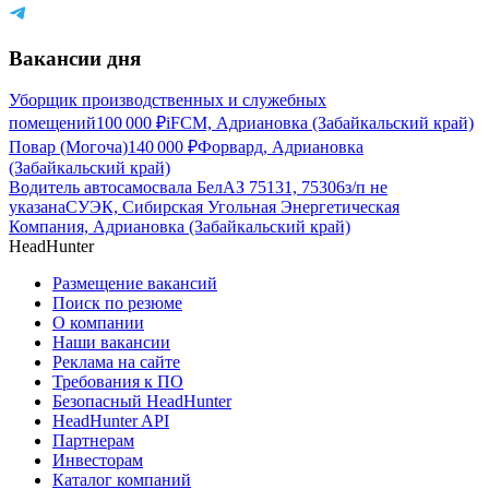
Вакансии дня
Уборщик производственных и служебных
помещений
100 000
₽
iFCM, Адриановка (Забайкальский край)
Повар (Могоча)
140 000
₽
Форвард, Адриановка
(Забайкальский край)
Водитель автосамосвала БелАЗ 75131, 75306
з/п не
указана
СУЭК, Сибирская Угольная Энергетическая
Компания, Адриановка (Забайкальский край)
HeadHunter
Размещение вакансий
Поиск по резюме
О компании
Наши вакансии
Реклама на сайте
Требования к ПО
Безопасный HeadHunter
HeadHunter API
Партнерам
Инвесторам
Каталог компаний