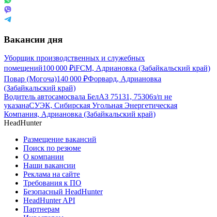
Вакансии дня
Уборщик производственных и служебных
помещений
100 000
₽
iFCM, Адриановка (Забайкальский край)
Повар (Могоча)
140 000
₽
Форвард, Адриановка
(Забайкальский край)
Водитель автосамосвала БелАЗ 75131, 75306
з/п не
указана
СУЭК, Сибирская Угольная Энергетическая
Компания, Адриановка (Забайкальский край)
HeadHunter
Размещение вакансий
Поиск по резюме
О компании
Наши вакансии
Реклама на сайте
Требования к ПО
Безопасный HeadHunter
HeadHunter API
Партнерам