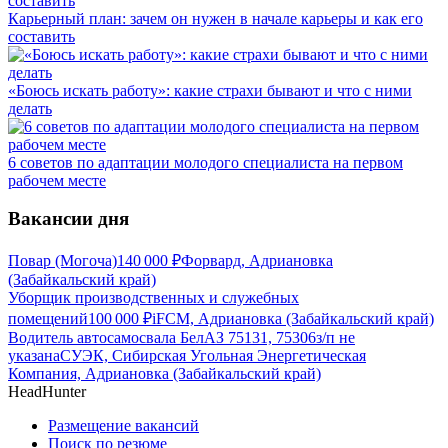
Карьерный план: зачем он нужен в начале карьеры и как его
составить
«Боюсь искать работу»: какие страхи бывают и что с ними
делать
6 советов по адаптации молодого специалиста на первом
рабочем месте
Вакансии дня
Повар (Могоча)
140 000
₽
Форвард, Адриановка
(Забайкальский край)
Уборщик производственных и служебных
помещений
100 000
₽
iFCM, Адриановка (Забайкальский край)
Водитель автосамосвала БелАЗ 75131, 75306
з/п не
указана
СУЭК, Сибирская Угольная Энергетическая
Компания, Адриановка (Забайкальский край)
HeadHunter
Размещение вакансий
Поиск по резюме